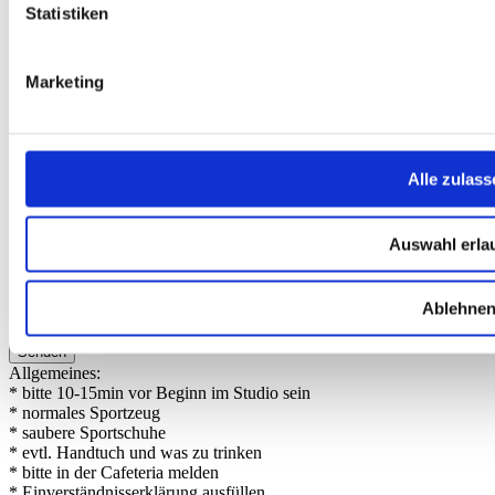
Name des Seminars
Statistiken
Datum des Seminars
Marketing
Name, Vorname
Eure Email-Adresse
Alle zulass
Tel.(für Rückfragen)
Sonstiges / Ihre Nachricht / Frage(n)
Auswahl erla
Ablehne
Allgemeines:
*
bitte 10-15min vor Beginn im Studio sein
*
normales Sportzeug
*
saubere Sportschuhe
*
evtl. Handtuch und was zu trinken
*
bitte in der Cafeteria melden
*
Einverständnisserklärung ausfüllen